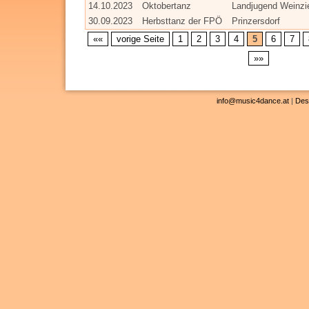
14.10.2023
Oktobertanz
Landjugend Weinzi
30.09.2023
Herbsttanz der FPÖ
Prinzersdorf
««
vorige Seite
1
2
3
4
5
6
7
»»
info@music4dance.at
|
Des